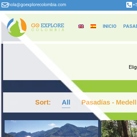
hola@goexplorecolombia.com
+
INICIO
PASA
Eli
Sort:
All
Pasadías - Medell