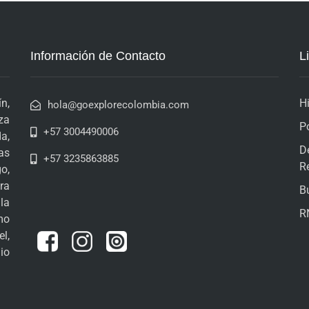
Información de Contacto
L
n,
H
hola@goexplorecolombia.com
za
P
+57 3004490006
a,
D
as
+57 3235863885
R
o,
ra
B
la
R
mo
l,
io