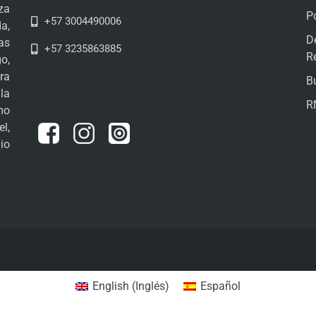
za
P
+57 3004490006
a,
D
as
+57 3235863885
R
o,
ra
B
la
R
mo
l,
io
English
(
Inglés
)
Español