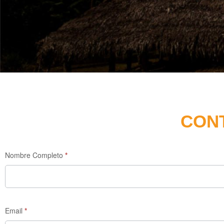
CON
Enquiry
Nombre Completo
*
Form
Email
*