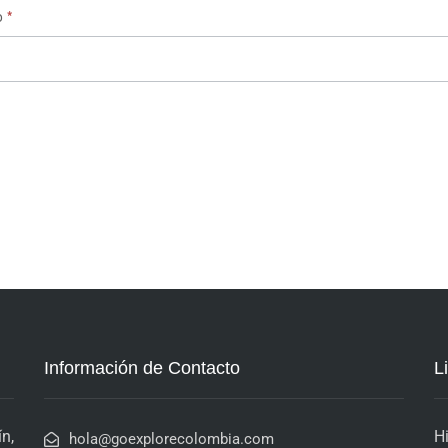
do
*
Información de Contacto
L
n,
H
hola@goexplorecolombia.com