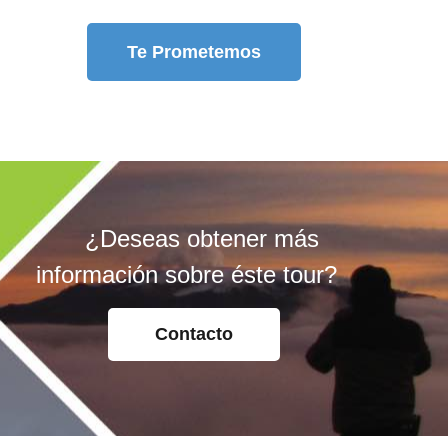
Te Prometemos
¿Deseas obtener más
información sobre éste tour?
Contacto