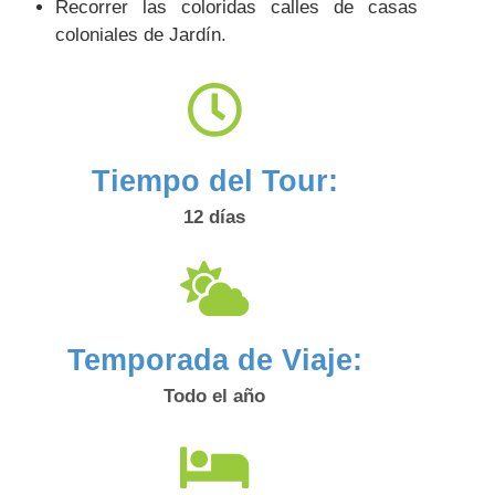
Recorrer las coloridas calles de casas
coloniales de Jardín.
Tiempo del Tour:
12 días
Temporada de Viaje:
Todo el año