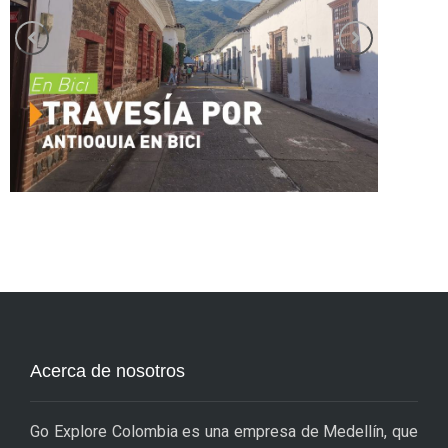
Acerca de nosotros
Go Explore Colombia es una empresa de Medellín, que