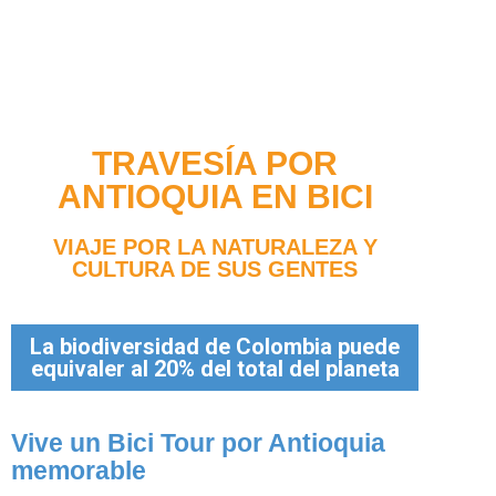
TRAVESÍA POR
ANTIOQUIA EN BICI
VIAJE POR LA NATURALEZA Y
CULTURA DE SUS GENTES
La biodiversidad de Colombia puede
equivaler al 20% del total del planeta
Vive un Bici Tour por Antioquia
memorable