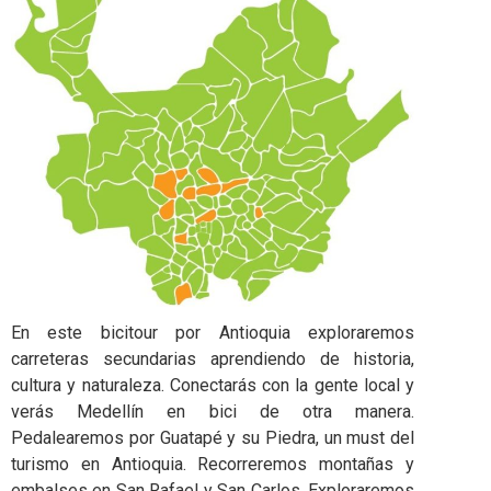
En este bicitour por Antioquia exploraremos
carreteras secundarias aprendiendo de historia,
cultura y naturaleza. Conectarás con la gente local y
verás Medellín en bici de otra manera.
Pedalearemos por Guatapé y su Piedra, un must del
turismo en Antioquia. Recorreremos montañas y
embalses en San Rafael y San Carlos. Exploraremos