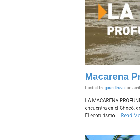
Macarena P
Posted by
goandtravel
on
abri
LA MACARENA PROFUNDA 
encuentra en el Chocó, d
El ecoturismo …
Read Mo