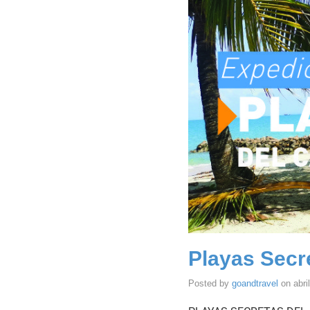
Playas Secr
Posted by
goandtravel
on
abri