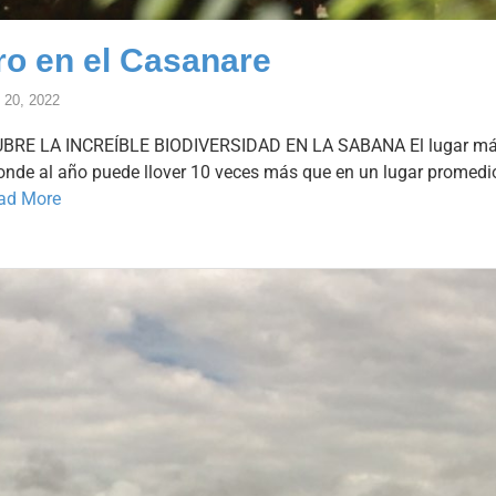
ro en el Casanare
l 20, 2022
RE LA INCREÍBLE BIODIVERSIDAD EN LA SABANA El lugar más 
onde al año puede llover 10 veces más que en un lugar promedio
ad More