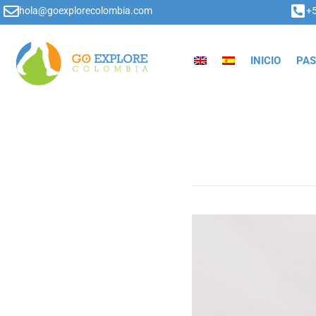
hola@goexplorecolombia.com
+
INICIO
PAS