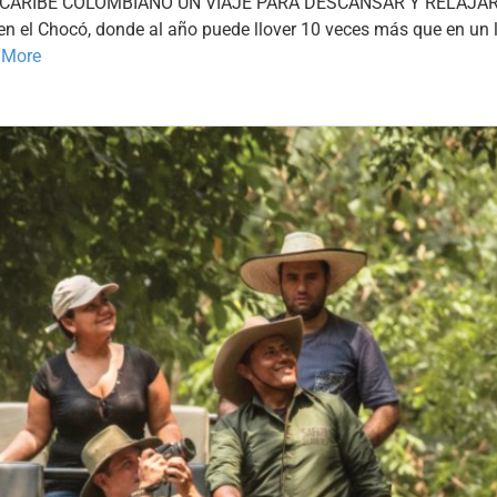
ARIBE COLOMBIANO UN VIAJE PARA DESCANSAR Y RELAJARSE 
n el Chocó, donde al año puede llover 10 veces más que en un 
 More