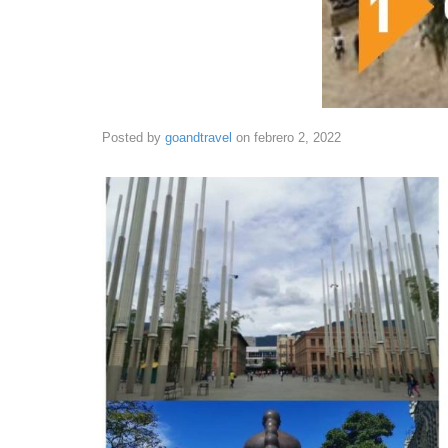
Posted by
goandtravel
on
febrero 2, 2022