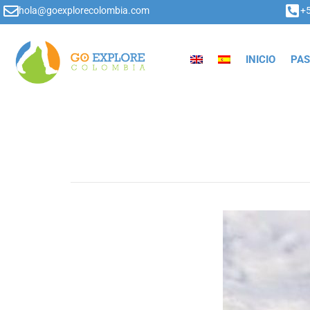
hola@goexplorecolombia.com
+
INICIO
PAS