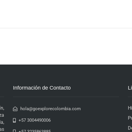
Información de Contacto
L
n,
H
hola@goexplorecolombia.com
za
P
+57 3004490006
a,
D
as
+57 3235863885